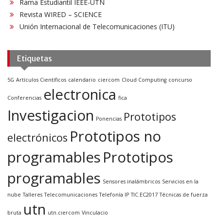
Rama Estudiantil IEEE-UTN
Revista WIRED – SCIENCE
Unión Internacional de Telecomunicaciones (ITU)
Etiquetas
5G
Artículos Científicos
calendario
ciercom
Cloud Computing
concurso
electronica
Conferencias
fica
Investigacion
Prototipos
Ponencias
Prototipos no
electrónicos
programables
Prototipos
programables
Sensores inalámbricos
Servicios en la
nube
Talleres
Telecomunicaciones
Telefonía IP
TIC.EC2017
Técnicas de fuerza
utn
bruta
utn.ciercom
Vinculacio