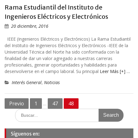
Rama Estudiantil del Instituto de
Ingenieros Eléctricos y Electrónicos
20 diciembre, 2016
IEEE (Ingenieros Eléctricos y Electrónicos) La Rama Estudiantil
del Instituto de Ingenieros Eléctricos y Electrónicos -IEEE de la
Universidad Técnica del Norte ha sido conformada con la
finalidad de dar un valor agregado a nuestras carreras
profesionales, generar oportunidades y habilidades para
desenvolverse en el campo laboral. Su principal
Leer Más [+] …
Interés General
,
Noticias
Navegación
Previo
1
47
48
…
de
Search
for:
entradas
Síguenos en: