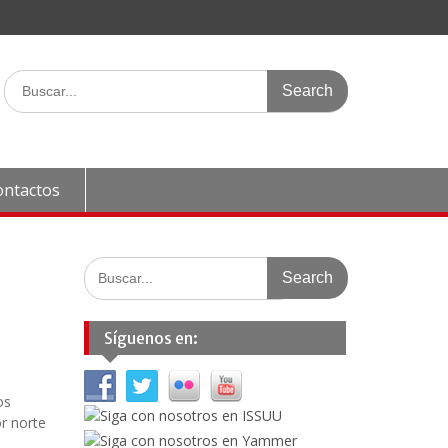
Search
for:
ontactos
Search
for:
Síguenos en:
os
or norte