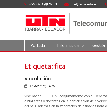
Skip
+593 6 2 997800
citel@utn.edu.ec
to
content
Portada
Información
Gestión
Etiqueta: fica
Vinculación
17 octubre, 2016
Vinculación CIERCOM, conjuntamente con el Departame
estudiantes y docentes en la participación de diverso
del país, además en la generación de espacios para d