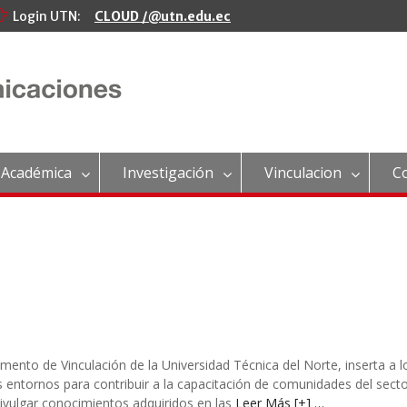
Login UTN:
CLOUD /@utn.edu.ec
 Académica
Investigación
Vinculacion
C
nto de Vinculación de la Universidad Técnica del Norte, inserta a l
s entornos para contribuir a la capacitación de comunidades del sect
ivulgar conocimientos adquiridos en las
Leer Más [+] …