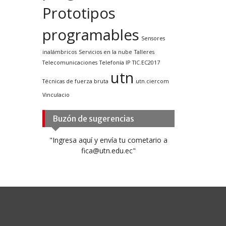
Prototipos
programables
Sensores
inalámbricos
Servicios en la nube
Talleres
Telecomunicaciones
Telefonía IP
TIC.EC2017
utn
Técnicas de fuerza bruta
utn.ciercom
Vinculacio
Buzón de sugerencias
"Ingresa aquí y envía tu cometario a
fica@utn.edu.ec"