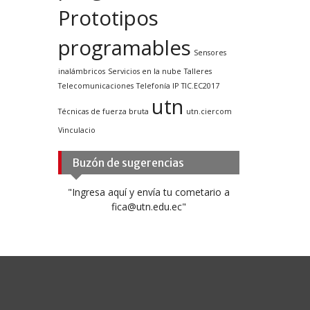
Prototipos
programables
Sensores
inalámbricos
Servicios en la nube
Talleres
Telecomunicaciones
Telefonía IP
TIC.EC2017
utn
Técnicas de fuerza bruta
utn.ciercom
Vinculacio
Buzón de sugerencias
"Ingresa aquí y envía tu cometario a
fica@utn.edu.ec"