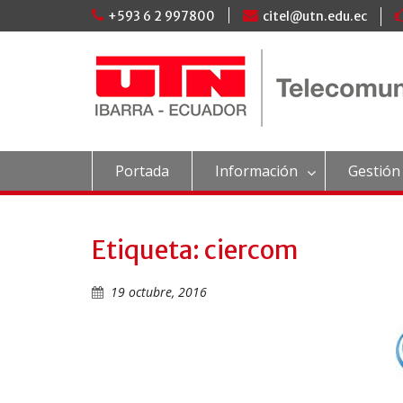
Skip
+593 6 2 997800
citel@utn.edu.ec
to
content
Portada
Información
Gestión
Etiqueta: ciercom
19 octubre, 2016