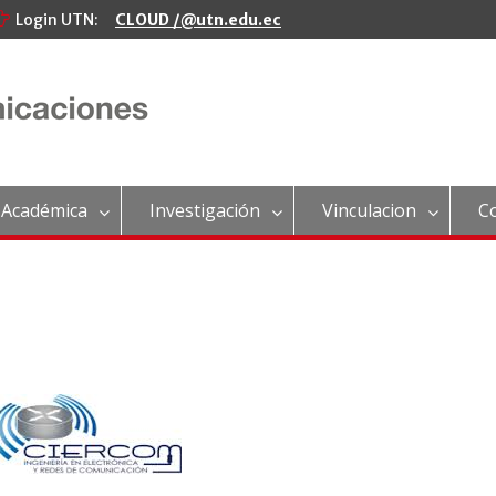
Login UTN:
CLOUD /@utn.edu.ec
 Académica
Investigación
Vinculacion
C