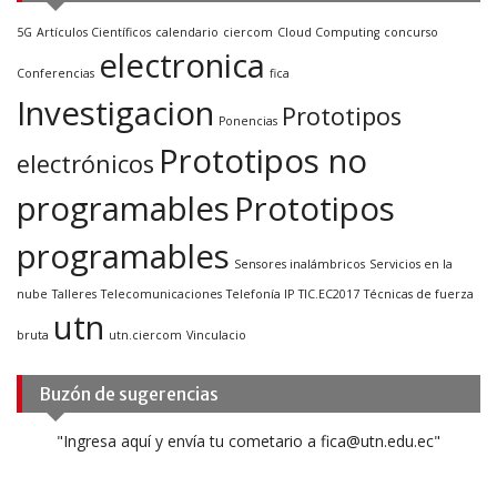
5G
Artículos Científicos
calendario
ciercom
Cloud Computing
concurso
electronica
Conferencias
fica
Investigacion
Prototipos
Ponencias
Prototipos no
electrónicos
programables
Prototipos
programables
Sensores inalámbricos
Servicios en la
nube
Talleres
Telecomunicaciones
Telefonía IP
TIC.EC2017
Técnicas de fuerza
utn
bruta
utn.ciercom
Vinculacio
Buzón de sugerencias
"Ingresa aquí y envía tu cometario a fica@utn.edu.ec"