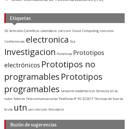
Etiquetas
5G
Artículos Científicos
calendario
ciercom
Cloud Computing
concurso
electronica
Conferencias
fica
Investigacion
Prototipos
Ponencias
Prototipos no
electrónicos
programables
Prototipos
programables
Sensores inalámbricos
Servicios en la
nube
Talleres
Telecomunicaciones
Telefonía IP
TIC.EC2017
Técnicas de fuerza
utn
bruta
utn.ciercom
Vinculacio
Buzón de sugerencias