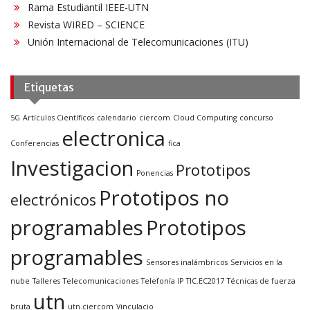
Rama Estudiantil IEEE-UTN
Revista WIRED – SCIENCE
Unión Internacional de Telecomunicaciones (ITU)
Etiquetas
5G
Artículos Científicos
calendario
ciercom
Cloud Computing
concurso
electronica
Conferencias
fica
Investigacion
Prototipos
Ponencias
Prototipos no
electrónicos
programables
Prototipos
programables
Sensores inalámbricos
Servicios en la
nube
Talleres
Telecomunicaciones
Telefonía IP
TIC.EC2017
Técnicas de fuerza
utn
bruta
utn.ciercom
Vinculacio