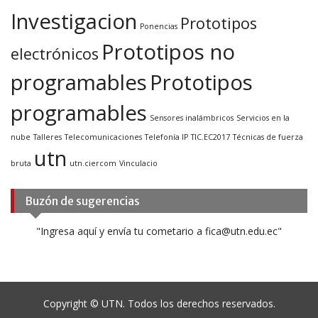
Investigacion
Prototipos
Ponencias
Prototipos no
electrónicos
programables
Prototipos
programables
Sensores inalámbricos
Servicios en la
nube
Talleres
Telecomunicaciones
Telefonía IP
TIC.EC2017
Técnicas de fuerza
utn
bruta
utn.ciercom
Vinculacio
Buzón de sugerencias
"Ingresa aquí y envía tu cometario a fica@utn.edu.ec"
Copyright © UTN. Todos los derechos reservados.