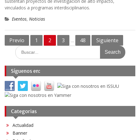
sustentan proyectos de investigación de alto impacto,
vinculados a programas interdisciplinarios.
Eventos
,
Noticias
Navegación
Previo
1
2
3
48
Siguiente
…
de
Search
for:
entradas
Síguenos en:
Categorias
Actualidad
Banner